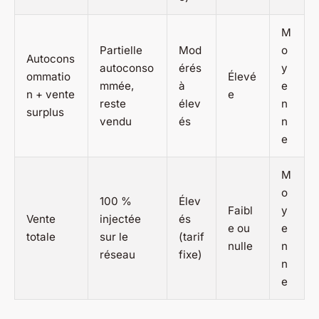
M
Partielle
Mod
o
Autocons
autoconso
érés
y
ommatio
Élevé
mmée,
à
e
n + vente
e
reste
élev
n
surplus
vendu
és
n
e
M
o
100 %
Élev
Faibl
y
Vente
injectée
és
e ou
e
totale
sur le
(tarif
nulle
n
réseau
fixe)
n
e