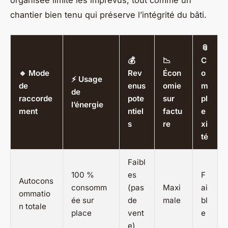
chantier bien tenu qui préserve l’intégrité du bâti.
📎
💰
📉
C
🔹 Mode
Rev
Écon
o
⚡ Usage
de
enus
omie
m
de
raccorde
pote
sur
pl
l’énergie
ment
ntiel
factu
e
s
re
xi
té
Faibl
100 %
es
F
Autocons
consomm
(pas
Maxi
ai
ommatio
ée sur
de
male
bl
n totale
place
vent
e
e)