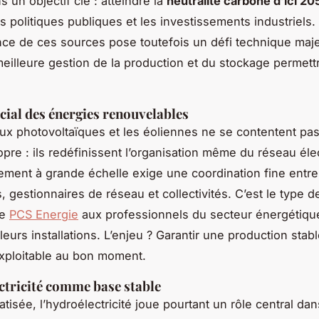
ns un objectif clé : atteindre la
neutralité carbone d’ici 20
s politiques publiques et les investissements industriels.
ence de ces sources pose toutefois un défi technique maj
eilleure gestion de la production et du stockage permett
ucial des énergies renouvelables
x photovoltaïques et les éoliennes ne se contentent pa
opre : ils redéfinissent l’organisation même du réseau éle
ement à grande échelle exige une coordination fine entre
, gestionnaires de réseau et collectivités. C’est le type d
se
PCS Energie
aux professionnels du secteur énergétique
leurs installations. L’enjeu ? Garantir une production stabl
exploitable au bon moment.
ctricité comme base stable
isée, l’hydroélectricité joue pourtant un rôle central dans 