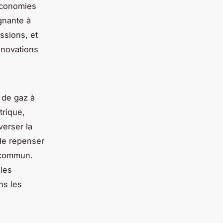
 économies
gnante à
ssions, et
rénovations
 de gaz à
trique,
erser la
 de repenser
n commun.
les
ns les