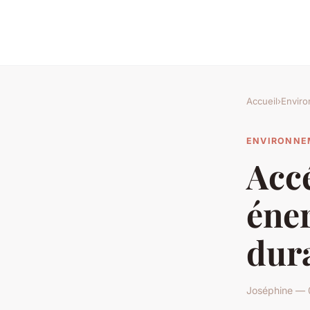
Accueil
›
Envir
ENVIRONNE
Accé
éner
dur
Joséphine — 