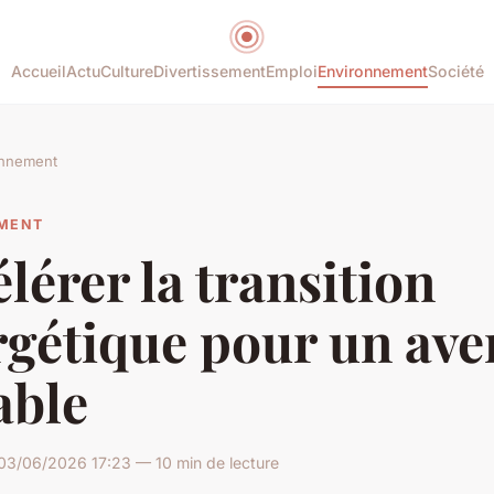
Accueil
Actu
Culture
Divertissement
Emploi
Environnement
Société
onnement
MENT
lérer la transition
gétique pour un ave
able
03/06/2026 17:23 — 10 min de lecture