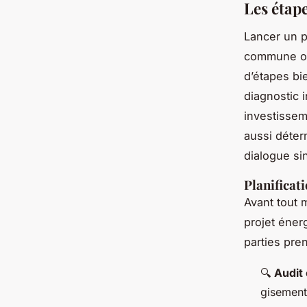
Les étap
Lancer un p
commune ou 
d’étapes bie
diagnostic i
investisseme
aussi déter
dialogue si
Planificat
Avant tout 
projet éner
parties pre
🔍
Audit
gisement