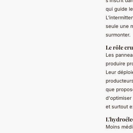
s’inscrit da
qui guide le
L’intermitt
seule une m
surmonter.
Le rôle cr
Les panneau
produire pr
Leur déploi
producteurs
que propo
d'optimiser 
et surtout 
L'hydroéle
Moins médiat