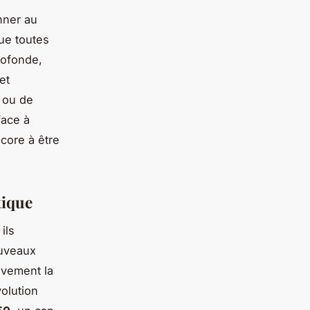
nner au
ue toutes
rofonde,
et
 ou de
face à
core à être
tique
ils
ouveaux
ivement la
olution