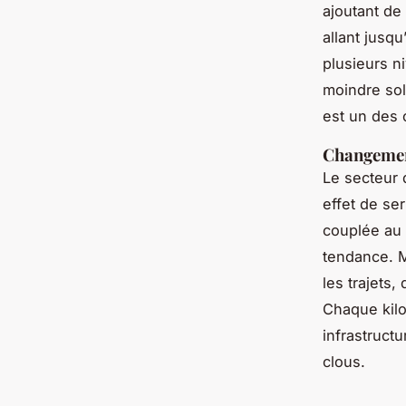
ajoutant de
allant jusqu
plusieurs n
moindre soll
est un des c
Changemen
Le secteur 
effet de se
couplée au
tendance. Ma
les trajets
Chaque kilo
infrastructu
clous.