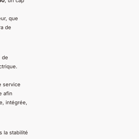
50
, un cap
eur, que
ra de
s de
ctrique.
e service
 afin
e, intégrée,
la stabilité