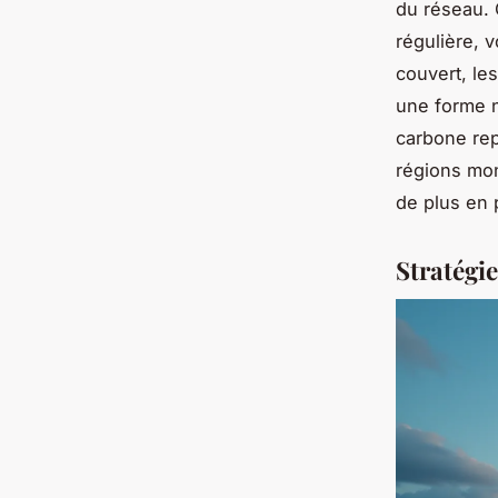
du réseau. 
régulière, 
couvert, le
une forme n
carbone rep
régions mon
de plus en 
Stratégi