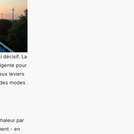
 décisif. La
ligente pour
eux leviers
n des modes
haleur par
ment - en