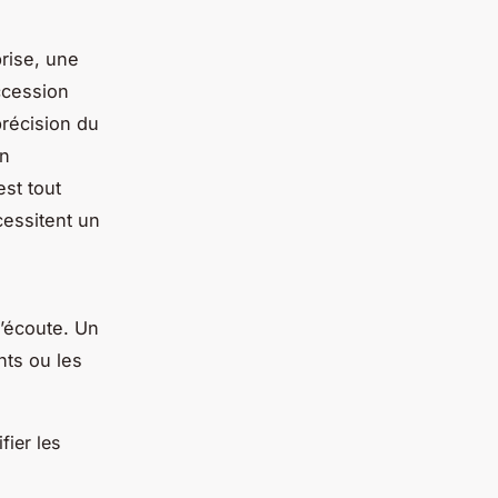
prise, une
ccession
précision du
un
est tout
cessitent un
d’écoute. Un
nts ou les
fier les