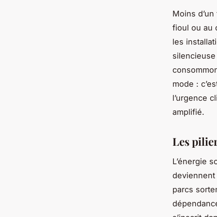
Moins d’un 
fioul ou au
les install
silencieuse
consommons 
mode : c’es
l’urgence c
amplifié.
Les pilie
L’énergie so
deviennent 
parcs sorte
dépendance 