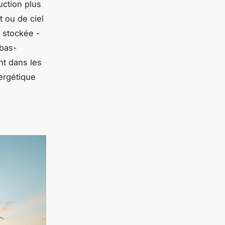
uction plus
t ou de ciel
u stockée -
 bas-
nt dans les
ergétique