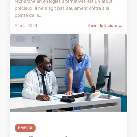
recherche en énergies alternatives est un atout
précieux. Il ne s'agit pas seulement d'être à la
pointe de la...
10 mai 2024
5 min de lecture →
EMPLOI