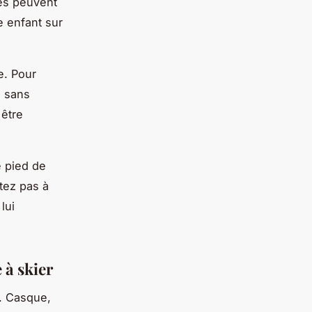
ées peuvent
e enfant sur
e. Pour
e sans
 être
e pied de
itez pas à
lui
 à skier
é. Casque,