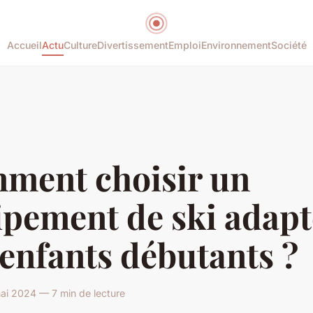
Accueil
Actu
Culture
Divertissement
Emploi
Environnement
Société
ment choisir un
ipement de ski adapt
enfants débutants ?
ai 2024 — 7 min de lecture