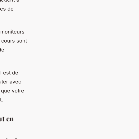
les de
 moniteurs
s cours sont
de
l est de
uter avec
l que votre
t.
ut en