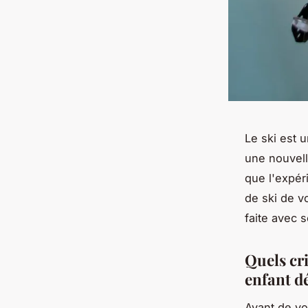
Le ski est u
une nouvell
que l'expéri
de ski de v
faite avec s
Quels cri
enfant d
Avant de vo