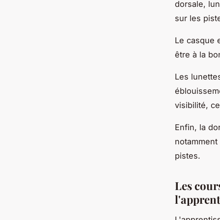
dorsale, lu
sur les pist
Le casque e
être à la b
Les lunette
éblouisseme
visibilité, 
Enfin, la do
notamment p
pistes.
Les cour
l'appren
L'apprentis