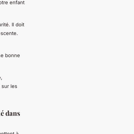
otre enfant
té. Il doit
escente.
s
une bonne
e,
 sur les
lé dans
ettent à