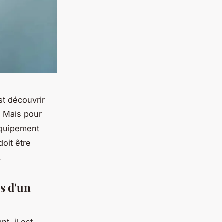
st découvrir
. Mais pour
'équipement
doit être
.
is d'un
t, il est