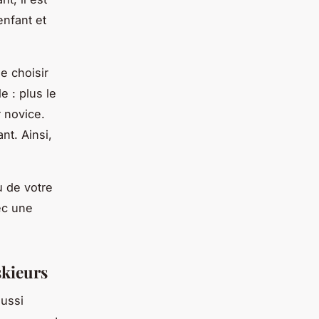
enfant et
e choisir
e : plus le
r novice.
nt. Ainsi,
u de votre
ec une
skieurs
aussi