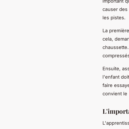
important q
causer des 
les pistes.
La première
cela, deman
chaussette.
compressés
Ensuite, as
l'enfant do
faire essay
convient le
L'import
L'apprentiss