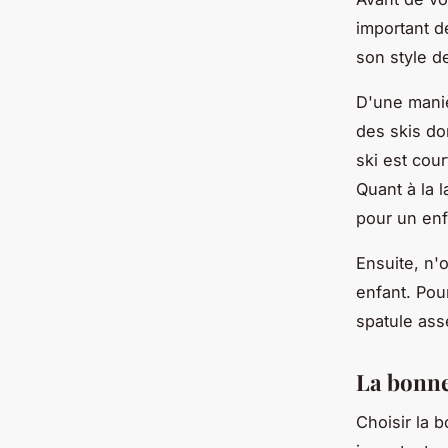
important de
son style d
D'une maniè
des skis don
ski est cour
Quant à la l
pour un enf
Ensuite, n'
enfant. Pou
spatule asse
La bonne 
Choisir la 