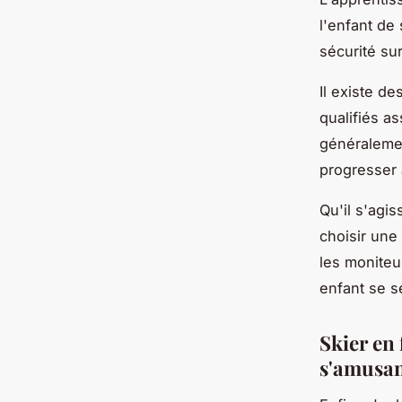
l'enfant de
sécurité su
Il existe d
qualifiés a
généralemen
progresser 
Qu'il s'agi
choisir une
les moniteur
enfant se s
Skier en 
s'amusa