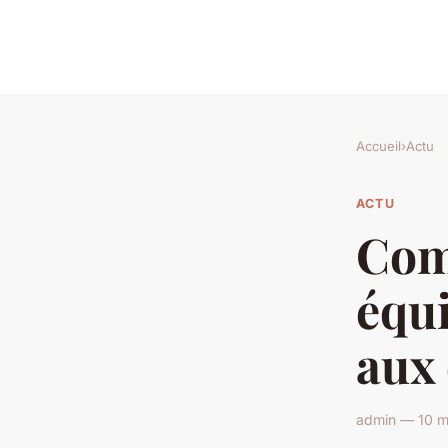
Accueil
›
Actu
ACTU
Com
équ
aux 
admin — 10 m